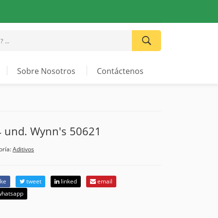
Sobre Nosotros
Contáctenos
24 und. Wynn's 50621
oría:
Aditivos
ike
tweet
linked
email
hatsapp