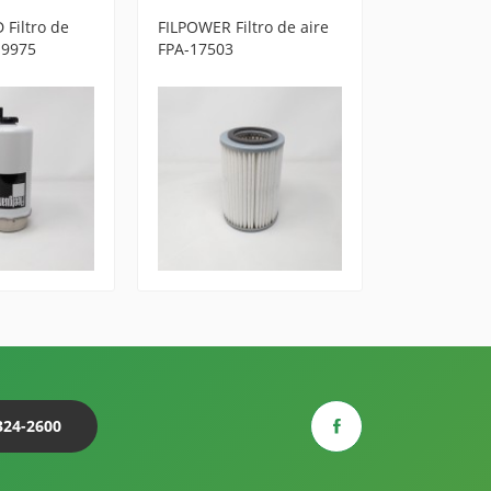
Filtro de
FILPOWER Filtro de aire
DARUMA Fil
19975
FPA-17503
DA-423
324-2600