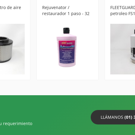
tro de aire
Rejuvenator /
FLEETGUARD 
restaurador 1 paso - 32
petroleo FS
onz. Malco 111732
LLÁMANOS
(01) 
su requerimiento