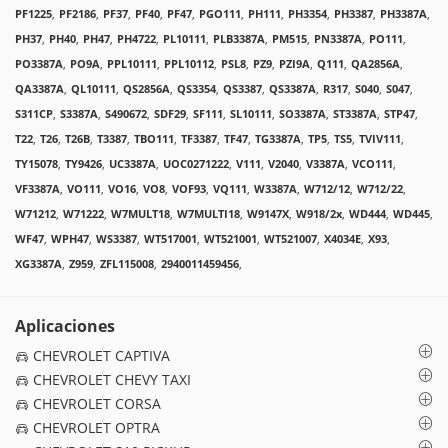
PF1225
,
PF2186
,
PF37
,
PF40
,
PF47
,
PGO111
,
PH111
,
PH3354
,
PH3387
,
PH3387A
,
PH37
,
PH40
,
PH47
,
PH4722
,
PL10111
,
PLB3387A
,
PM515
,
PN3387A
,
PO111
,
PO3387A
,
PO9A
,
PPL10111
,
PPL10112
,
PSL8
,
PZ9
,
PZI9A
,
Q111
,
QA2856A
,
QA3387A
,
QL10111
,
QS2856A
,
QS3354
,
QS3387
,
QS3387A
,
R317
,
S040
,
S047
,
S311CP
,
S3387A
,
S490672
,
SDF29
,
SF111
,
SL10111
,
SO3387A
,
ST3387A
,
STP47
,
T22
,
T26
,
T26B
,
T3387
,
TBO111
,
TF3387
,
TF47
,
TG3387A
,
TP5
,
TS5
,
TVIV111
,
TY15078
,
TY9426
,
UC3387A
,
UOC0271222
,
V111
,
V2040
,
V3387A
,
VCO111
,
VF3387A
,
VO111
,
VO16
,
VO8
,
VOF93
,
VQ111
,
W3387A
,
W712/12
,
W712/22
,
W71212
,
W71222
,
W7MULT18
,
W7MULTI18
,
W9147X
,
W918/2x
,
WD444
,
WD445
,
WF47
,
WPH47
,
WS3387
,
WT517001
,
WT521001
,
WT521007
,
X4034E
,
X93
,
XG3387A
,
Z959
,
ZFL115008
,
2940011459456
,
Aplicaciones
CHEVROLET CAPTIVA
CHEVROLET CHEVY TAXI
CHEVROLET CORSA
CHEVROLET OPTRA