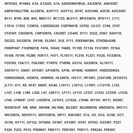
9975363
,
9Y4454
,
A10
,
A12525
,
A14
,
A830X9601BUA
,
AA3387A
,
ABH3387
,
ABPN10GLF780
,
AL3387A
,
AOF111
,
AOF112
,
AP47
,
AS51040
,
ASF29
,
ASO3387
,
B111
,
B195
,
B38
,
B43
,
BBO111
,
BC1123
,
BLS111
,
BPO3387A
,
BTO111
,
C111
,
C1514
,
C1552
,
C3387A
,
C420256220
,
C4ZF9601B
,
C6702
,
CA121
,
CF40
,
CF47
,
CF47AP
,
CM3387A
,
CMP3387A
,
CN3387
,
CO445
,
D111
,
D322
,
D367
,
DA9118
,
DG322
,
DG3387A
,
DK106
,
DL5561
,
DL8
,
E111
,
E5EE9601BA
,
E7HZ8A424B
,
F000PH47
,
F1HZ9601B
,
F47A
,
F6542
,
F6605
,
FC109
,
FC134
,
FCO1091
,
FE164
,
FE168
,
FE199
,
FE289
,
FER111
,
FH71
,
FL10111
,
FL318
,
FL321
,
FO20
,
FO3387A
,
FOE355
,
FSA111
,
FSA3387
,
FT4970
,
FT4998
,
GF214
,
GK3387A
,
GL10111
,
GM10111
,
GM47
,
GP3387
,
GP3387A
,
GP46
,
GP46M
,
H20W01
,
H300325M24
,
H300325M2A
,
H3387A
,
H90W03
,
HL3387A
,
HO111
,
HP1001
,
J3241398
,
J8132313
,
JL111
,
K11
,
K8
,
KF47
,
KM47
,
KO40
,
L10111
,
L10112
,
L11091
,
L112178
,
L132
,
L147
,
L148
,
L189
,
L320
,
L47
,
LER111
,
LF111
,
LF115
,
LF227
,
LF233
,
LF233F
,
LF235
,
LF40
,
LF40HP
,
LF47
,
LH3387A
,
LK1013
,
LS152A
,
LTH46
,
M1101
,
M111
,
M3387
,
M3387ASP
,
M8
,
M9A
,
MH398
,
ML1000
,
ML3387
,
MLS000530
,
MM3387A
,
MO111
,
MO3387A
,
MOF0111
,
MOF3387A
,
MP11
,
NW3387
,
O12
,
O5
,
OC6
,
OC68
,
OC7
,
OC90
,
OF111
,
OF132
,
OF2004
,
OF307
,
OF3387
,
OF47
,
OF552
,
OS3387
,
P227
,
P229
,
P233
,
P515
,
P550047
,
PBO111
,
PER1091
,
PER111
,
PER244
,
PER307
,