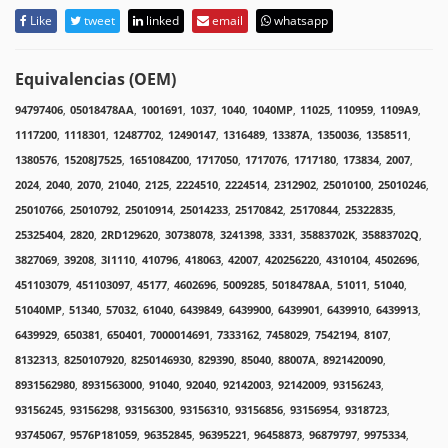
Like
tweet
linked
email
whatsapp
Equivalencias (OEM)
94797406
,
05018478AA
,
1001691
,
1037
,
1040
,
1040MP
,
11025
,
110959
,
1109A9
,
1117200
,
1118301
,
12487702
,
12490147
,
1316489
,
13387A
,
1350036
,
1358511
,
1380576
,
15208J7525
,
1651084Z00
,
1717050
,
1717076
,
1717180
,
173834
,
2007
,
2024
,
2040
,
2070
,
21040
,
2125
,
2224510
,
2224514
,
2312902
,
25010100
,
25010246
,
25010766
,
25010792
,
25010914
,
25014233
,
25170842
,
25170844
,
25322835
,
25325404
,
2820
,
2RD129620
,
30738078
,
3241398
,
3331
,
35883702K
,
35883702Q
,
3827069
,
39208
,
3I1110
,
410796
,
418063
,
42007
,
420256220
,
4310104
,
4502696
,
451103079
,
451103097
,
45177
,
4602696
,
5009285
,
5018478AA
,
51011
,
51040
,
51040MP
,
51340
,
57032
,
61040
,
6439849
,
6439900
,
6439901
,
6439910
,
6439913
,
6439929
,
650381
,
650401
,
7000014691
,
7333162
,
7458029
,
7542194
,
8107
,
8132313
,
8250107920
,
8250146930
,
829390
,
85040
,
88007A
,
8921420090
,
8931562980
,
8931563000
,
91040
,
92040
,
92142003
,
92142009
,
93156243
,
93156245
,
93156298
,
93156300
,
93156310
,
93156856
,
93156954
,
9318723
,
93745067
,
9576P181059
,
96352845
,
96395221
,
96458873
,
96879797
,
9975334
,