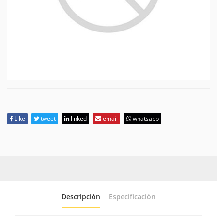
Like
tweet
linked
email
whatsapp
Descripción
Especificación