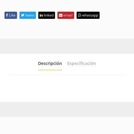
Like
tweet
linked
email
whatsapp
Descripción
Especificación