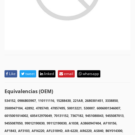
Like
tweet
linked
email
whatsapp
Equivalencias (OEM)
534152
,
0986B03907
,
110111116
,
15288430
,
221AR
,
2680301451
,
3338850
,
3500947104
,
42892
,
4785749
,
47857495
,
50013221
,
530007
,
6006001346007
,
6015001014002
,
605412970049
,
70131152
,
7367182
,
9451080043
,
9455087013
,
9455087050
,
99012190030
,
99112190030
,
A1038
,
A3860947404
,
AF10156
,
AF1843
,
AF3103
,
AFI6220
,
AFL518HD
,
AR-6220
,
AR6220
,
AS840
,
B6Y014300
,