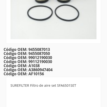
Código OEM: 9455087013
Código OEM: 9455087050
Código OEM: 99012190030
Código OEM: 99112190030
Código OEM: A1038
Código OEM: A3860947404
Código OEM: AF10156
SUREFILTER Filtro de aire set SFA6501SET