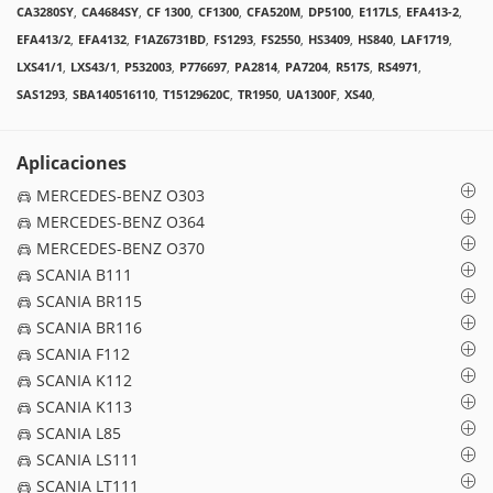
CA3280SY
,
CA4684SY
,
CF 1300
,
CF1300
,
CFA520M
,
DP5100
,
E117LS
,
EFA413-2
,
EFA413/2
,
EFA4132
,
F1AZ6731BD
,
FS1293
,
FS2550
,
HS3409
,
HS840
,
LAF1719
,
LXS41/1
,
LXS43/1
,
P532003
,
P776697
,
PA2814
,
PA7204
,
R517S
,
RS4971
,
SAS1293
,
SBA140516110
,
T15129620C
,
TR1950
,
UA1300F
,
XS40
,
Aplicaciones
MERCEDES-BENZ O303
MERCEDES-BENZ O364
MERCEDES-BENZ O370
SCANIA B111
SCANIA BR115
SCANIA BR116
SCANIA F112
SCANIA K112
SCANIA K113
SCANIA L85
SCANIA LS111
SCANIA LT111