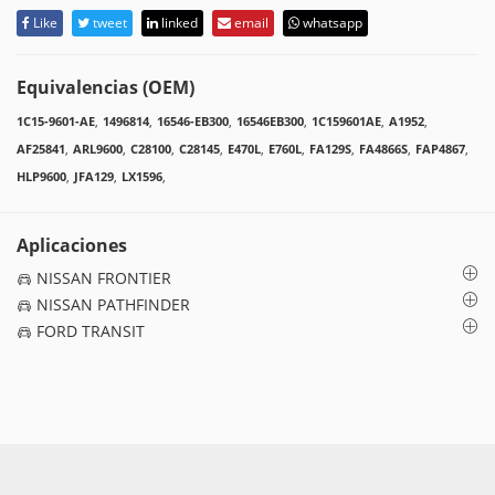
Like
tweet
linked
email
whatsapp
Equivalencias (OEM)
1C15-9601-AE
,
1496814
,
16546-EB300
,
16546EB300
,
1C159601AE
,
A1952
,
AF25841
,
ARL9600
,
C28100
,
C28145
,
E470L
,
E760L
,
FA129S
,
FA4866S
,
FAP4867
,
HLP9600
,
JFA129
,
LX1596
,
Aplicaciones
NISSAN FRONTIER
NISSAN PATHFINDER
FORD TRANSIT