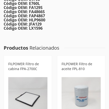
Código OEM: E760L
Código OEM: FA129S
Código OEM: FA4866S
Código OEM: FAP4867
Código OEM: HLP9600
Código OEM: JFA129
Código OEM: LX1596
Productos
Relacionados
FILPOWER Filtro de
FILPOWER Filtro de
cabina FPA-2700C
aceite FPL-810