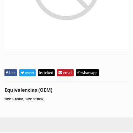
Like
tweet
linked
email
whatsapp
Equivalencias (OEM)
90915-10001
,
9091503002
,