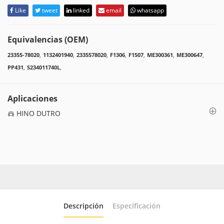
Like
tweet
linked
email
whatsapp
Equivalencias (OEM)
23355-78020
,
1132401940
,
2335578020
,
F1306
,
F1507
,
ME300361
,
ME300647
,
PP431
,
S234011740L
,
Aplicaciones
HINO DUTRO
Descripción
Especificación