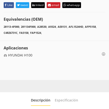
Like
tweet
linked
email
whatsapp
Equivalencias (OEM)
28113-4F000
,
281134F000
,
A28530
,
A9324
,
AE8131
,
AFL1524HD
,
AFP5158
,
C4RZ6731C
,
FA5158
,
FAP1524
,
Aplicaciones
HYUNDAI H100
Descripción
Especificación