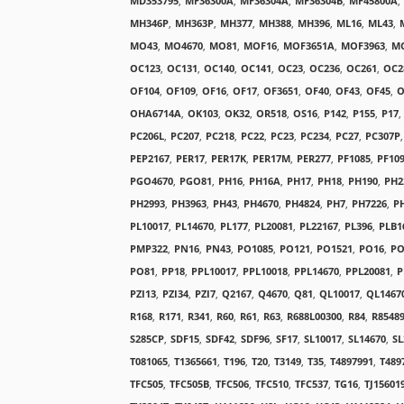
MD353795
,
MF36300A
,
MF36304A
,
MF36304B
,
MF45800A
,
MH346P
,
MH363P
,
MH377
,
MH388
,
MH396
,
ML16
,
ML43
,
MO43
,
MO4670
,
MO81
,
MOF16
,
MOF3651A
,
MOF3963
,
M
OC123
,
OC131
,
OC140
,
OC141
,
OC23
,
OC236
,
OC261
,
OC2
OF104
,
OF109
,
OF16
,
OF17
,
OF3651
,
OF40
,
OF43
,
OF45
,
O
OHA6714A
,
OK103
,
OK32
,
OR518
,
OS16
,
P142
,
P155
,
P17
,
PC206L
,
PC207
,
PC218
,
PC22
,
PC23
,
PC234
,
PC27
,
PC307P
,
PEP2167
,
PER17
,
PER17K
,
PER17M
,
PER277
,
PF1085
,
PF10
PGO4670
,
PGO81
,
PH16
,
PH16A
,
PH17
,
PH18
,
PH190
,
PH2
PH2993
,
PH3963
,
PH43
,
PH4670
,
PH4824
,
PH7
,
PH7226
,
P
PL10017
,
PL14670
,
PL177
,
PL20081
,
PL22167
,
PL396
,
PLB1
PMP322
,
PN16
,
PN43
,
PO1085
,
PO121
,
PO1521
,
PO16
,
PO
PO81
,
PP18
,
PPL10017
,
PPL10018
,
PPL14670
,
PPL20081
,
P
PZI13
,
PZI34
,
PZI7
,
Q2167
,
Q4670
,
Q81
,
QL10017
,
QL1467
R168
,
R171
,
R341
,
R60
,
R61
,
R63
,
R688L00300
,
R84
,
R8548
S285CP
,
SDF15
,
SDF42
,
SDF96
,
SF17
,
SL10017
,
SL14670
,
SL
T081065
,
T1365661
,
T196
,
T20
,
T3149
,
T35
,
T4897991
,
T489
TFC505
,
TFC505B
,
TFC506
,
TFC510
,
TFC537
,
TG16
,
TJ15601