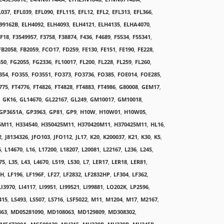
L037
,
EFL039
,
EFL090
,
EFL115
,
EFL12
,
EFL2
,
EFL313
,
EFL366
,
99162B
,
ELH4092
,
ELH4093
,
ELH4121
,
ELH4135
,
ELHA4070
,
F18
,
F3549957
,
F3758
,
F38874
,
F436
,
F4689
,
F5534
,
F55341
,
FB2058
,
FB2059
,
FCO17
,
FD259
,
FE130
,
FE151
,
FE190
,
FE228
,
450
,
FG2055
,
FG2336
,
FL10017
,
FL200
,
FL228
,
FL259
,
FL260
,
354
,
FO355
,
FO3551
,
FO373
,
FO3736
,
FO385
,
FOE014
,
FOE285
,
775
,
FT4776
,
FT4826
,
FT4828
,
FT4883
,
FT4986
,
G80008
,
GEM17
,
,
GK16
,
GL14670
,
GL22167
,
GL249
,
GM10017
,
GM10018
,
GP3651A
,
GP3963
,
GP81
,
GP9
,
H10W
,
H10W01
,
H10W05
,
5M11
,
H334540
,
H350425M11
,
H370420M11
,
H370425M11
,
HL16
,
2
,
J8134326
,
JFO103
,
JFO112
,
JL17
,
K20
,
K200037
,
K21
,
K30
,
K5
,
6
,
L14670
,
L16
,
L17200
,
L18207
,
L20081
,
L22167
,
L236
,
L24S
,
75
,
L35
,
L43
,
L4670
,
L519
,
L530
,
L7
,
LER17
,
LER18
,
LER81
,
0H
,
LF196
,
LF196F
,
LF27
,
LF2832
,
LF2832HP
,
LF304
,
LF362
,
LI3970
,
LI4117
,
LI9951
,
LI99521
,
LI99881
,
LO202K
,
LP2596
,
415
,
LS493
,
LS507
,
LS716
,
LSF5022
,
M11
,
M1204
,
M17
,
M2167
,
863
,
MD05281090
,
MD108063
,
MD129809
,
MD308302
,