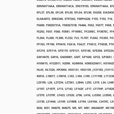
E8NN6714AA
,
E8NN6714CA
,
E9GY9155
,
E9NN6714AA
,
EF
EFL37
,
EFL38
,
EFL39
,
EFL50
,
EFL54
,
EFL90
,
EH258
,
EIADKN
ELHA4072
,
ERR3340
,
ET97262
,
F00PH228
,
F155
,
F15S
,
F16
,
F5600
,
F5RZ6731A
,
F5RZ6731B
,
F6466
,
F652
,
F6577
,
F658
,
FE292
,
FE47
,
FE60
,
FER81
,
FF189EC
,
FF239EC
,
FF387EC
,
FF
FL264
,
FL268
,
FL300
,
FL332
,
FL5
,
FL787
,
FL842
,
FO203
,
FO
FP103
,
FP190
,
FP9410
,
FSA16
,
FSA27
,
FT4512
,
FT4538
,
FT4
GF210
,
GFE114
,
GFE119
,
GFE121
,
GFE146
,
GFE204
,
GFE224
GM14670
,
GM16
,
GM20081
,
GM7
,
GP16M
,
GP22
,
GP3651
,
H10W15
,
H132011
,
H20W
,
H24W04
,
H300325M11
,
H31042
HL43
,
HL7226
,
HP2004
,
HSO131
,
HSO139
,
J131103
,
J13111
KM16
,
L10017
,
L10018
,
L103
,
L104
,
L109
,
L111198
,
L11123
L25195
,
L26
,
L27234
,
L27261
,
L2844
,
L292
,
L319
,
L34
,
L348
LF107
,
LF107F
,
LF13
,
LF142
,
LF142F
,
LF17
,
LF17HP
,
LF182
LF379
,
LF379F
,
LF423
,
LF520
,
LF96
,
LH16
,
LI3350
,
LI3550
,
LS130
,
LS144A
,
LS149
,
LS188B
,
LS194
,
LS410A
,
LS410C
,
LS
M26
,
M31
,
M4670
,
M4675
,
M5
,
M7
,
M81
,
MA6603P
,
MC10