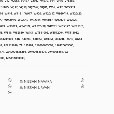
16
,
V17
,
V2068
,
V2167
,
V2307
,
V4670
,
V81
,
VF16
,
VFL166
,
PD5025
,
VQ17
,
VQ18
,
VQ2167
,
VQ81
,
W16
,
W17
,
W27333
,
14
,
W916
,
W9161
,
W917
,
W920
,
W920/17
,
W920/19
,
W920/20
,
/7
,
W920/99
,
W92012
,
W92014
,
W92017
,
W92021
,
W92026
,
099
,
W93021
,
W9401N
,
WA920/98
,
WD281
,
WDX177
,
WF913/6
,
53
,
WS16
,
WS2830
,
WS43
,
WT511002
,
WT512004
,
WT513012
,
X13201001
,
X1K
,
X4078E
,
X4085E
,
X4096E
,
X4121E
,
XG16
,
XG43
,
03
,
ZFL115010
,
ZFL115107
,
116000603099
,
116120603000
,
171
,
2940004538256
,
294000586479
,
2940005864792
,
000
,
605411880003
,
NISSAN NAVARA
NISSAN URVAN