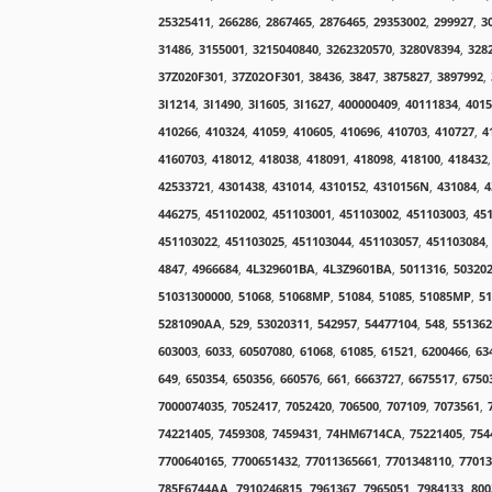
25325411
,
266286
,
2867465
,
2876465
,
29353002
,
299927
,
3
31486
,
3155001
,
3215040840
,
3262320570
,
3280V8394
,
328
37Z020F301
,
37Z02OF301
,
38436
,
3847
,
3875827
,
3897992
,
3I1214
,
3I1490
,
3I1605
,
3I1627
,
400000409
,
40111834
,
4015
410266
,
410324
,
41059
,
410605
,
410696
,
410703
,
410727
,
4
4160703
,
418012
,
418038
,
418091
,
418098
,
418100
,
418432
,
42533721
,
4301438
,
431014
,
4310152
,
4310156N
,
431084
,
4
446275
,
451102002
,
451103001
,
451103002
,
451103003
,
45
451103022
,
451103025
,
451103044
,
451103057
,
451103084
,
4847
,
4966684
,
4L329601BA
,
4L3Z9601BA
,
5011316
,
50320
51031300000
,
51068
,
51068MP
,
51084
,
51085
,
51085MP
,
51
5281090AA
,
529
,
53020311
,
542957
,
54477104
,
548
,
551362
603003
,
6033
,
60507080
,
61068
,
61085
,
61521
,
6200466
,
63
649
,
650354
,
650356
,
660576
,
661
,
6663727
,
6675517
,
6750
7000074035
,
7052417
,
7052420
,
706500
,
707109
,
7073561
,
74221405
,
7459308
,
7459431
,
74HM6714CA
,
75221405
,
754
7700640165
,
7700651432
,
77011365661
,
7701348110
,
77013
785F6744AA
,
7910246815
,
7961367
,
7965051
,
7984133
,
800