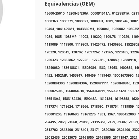
Equivalencias (OEM)
15600-25010
,
15208-BN30A
,
000091511A
,
01288891A
,
021
1000363
,
1000371
,
1000827
,
1000991
,
1001
,
1001246
,
1002
,
10404
,
1041429M1
,
1043369M1
,
1050041
,
1050082
,
105035
1084
,
1085
,
1085MP
,
11003
,
110200
,
1109.78
,
110929
,
1109
1119089
,
1119800
,
1119809
,
11425472
,
11436936
,
1152580
120220
,
120519
,
120702
,
12097262
,
121965
,
1220185
,
1220
1250323
,
12662862
,
12722PI
,
12722PL
,
128889
,
1288891A
,
13240080
,
1336188C1
,
13505084
,
1362
,
13963
,
1400354
,
14
1452
,
1452MP
,
1453917
,
148459
,
1499443
,
15001673990
,
1
15208BN300
,
15208BN30A
,
15208H1111
,
15208N8916
,
152
1560025010
,
1560044010
,
1560044011
,
1560087320
,
156012
156513AS
,
1583132430
,
159045A
,
1612184
,
16193558
,
1620
1717374
,
1718624
,
1718666
,
1718690
,
1718754
,
1719859
,
1
190001206
,
19160690
,
19161275
,
1931
,
1967
,
1986452003
,
204495
,
2068
,
21068
,
21085
,
21115351
,
2129
,
21307
,
21521
,
2312702
,
2313400
,
2313401
,
23171
,
2320200
,
2321400
,
232
25012436
,
25013075
,
25161950
,
25168595
,
25171947
,
2521
,