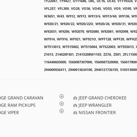
TY22047
,
TY9427
,
U111686
,
U8L
,
UC16
,
UC43
,
V1119324
,
V
VFL257
,
VFL309
,
VO28
,
VO36
,
VO45
,
VO53
,
VO9
,
VO95
,
V
W3651
,
W43
,
W912
,
W913
,
W913/6
,
W913/60
,
W9136
,
W9
W920/21
,
W920/22
,
W920/22O
,
W920/26
,
W920/31
,
W920
W92031
,
W9206
,
W92070
,
W92080
,
W92081
,
W92098
,
W92
WF914
,
WF916
,
WF921
,
WF921O
,
WPF128
,
WPF20
,
WPH2
WT513013
,
WT515002
,
WT515004
,
WT522003
,
WT555013
,
Z1013
,
Z14020F301
,
Z1415208W1103
,
Z27A
,
Z501
,
ZFL1150
116440603000
,
1560087307000
,
1560087320000
,
156017800
294000926411
,
2940013634100
,
2940121726155
,
510313000
GE GRAND CARAVAN
JEEP GRAND CHEROKEE
GE RAM PICKUPS
JEEP WRANGLER
GE VIPER
NISSAN FRONTIER