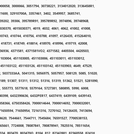
000058
,
3000066
,
3051794
,
30738221
,
3134012020
,
3136458R1
,
21600
,
32910700A
,
3357461
,
3402
,
3549957
,
3685741
,
39202
,
39306
,
395789R91
,
395789R92
,
3974896
,
3974896B
,
030370
,
4015030371
,
4019
,
4032
,
4061
,
4062
,
41002
,
41008
,
10743
,
410744
,
410756
,
410788
,
41097
,
4126435
,
415264010
,
418731
,
418749
,
418814
,
418970
,
418996
,
419719
,
42008
,
36936
,
4371581
,
4371581VO2
,
4371582
,
4405504
,
4420503
,
1103004
,
451103005
,
451103006
,
451103011
,
451103012
,
451103122
,
451103126
,
451103142
,
451103903
,
4649
,
47529
,
2
,
5037333AA
,
5041315
,
5056975
,
5057957
,
508129
,
5085
,
51020
,
189
,
51307
,
51311
,
51312
,
51316
,
51319
,
51362
,
51521
,
5281090
,
,
555773
,
5577618
,
5579164
,
5727381
,
580895
,
5990
,
6008
,
40398
,
6432390636
,
6432PER17
,
6437419
,
6439109
,
6439143
,
358366
,
6750358426
,
7000014644
,
7000014692
,
7000032001
,
71650594
,
71650954
,
72161316
,
7270162
,
74126435
,
7413694
,
4620
,
7544661
,
7544711
,
7545684
,
76591527
,
7700538153
,
65661
,
7724008
,
78087841
,
780878941
,
7825516
,
78511654
,
334
,
803470
,
803470Q
,
8104
,
812
,
82342881
,
82360558
,
8241H
,