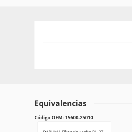
Equivalencias
Código OEM: 15600-25010
DARUMA Filtro de aceite DL-27