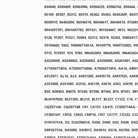
834940
,
8349409
,
83963906
,
83984235
,
83986742
,
85044A
,
85189
,
85307
,
85312
,
85319
,
85362
,
85452
,
85452MP
,
8547
8558910
,
86402050
,
86546518
,
86546617
,
86546618
,
87268
8941697781
,
8941697782
,
897321
,
901554007
,
901S
,
90223
9128
,
91307
,
91521
,
92084
,
92312
,
92319
,
92362
,
92802417
,
93156669
,
9362
,
938M6714A1A
,
94169778
,
9450732002
,
94
971S
,
972597
,
974
,
978S
,
986452003
,
986452005
,
98645202
A0220009
,
A0249002
,
A0250003
,
A0250005
,
A0261001
,
A02
A710X6714DA
,
A720X6714MA
,
A740X6714FA
,
AA16
,
ABH1
AFL5071
,
AL16
,
AL9
,
AM31205
,
AM35176
,
AM37025
,
AM38
AS51068
,
AS51085
,
ASF42
,
AW139
,
AW18
,
AW2
,
AW39
,
A
B34
,
B38463
,
B4670
,
B7240
,
B7298
,
B7344
,
B74
,
B7431
,
B8
BLM107020
,
BLS1205
,
BLS15
,
BLS17
,
BLS27
,
C1122
,
C16
,
C
C6JZ6714A
,
C6JZ6714B
,
C81
,
CA153
,
CA415
,
CC0Z6714AG
,
CF3651AP
,
CM16
,
CM43
,
CMP16
,
CN7
,
CO177
,
CO232
,
CO
D1RY6731A
,
D2
,
D2AZ9601A
,
D350
,
D400
,
D42
,
D438
,
D4Z
D8PZ6731A
,
DA5005
,
DA9013
,
DA9014
,
DG16
,
DG350
,
DIR
E38874
,
E3TZ6731C
,
E3ZE6714DA
,
E405001
,
E43E6714A4A
,