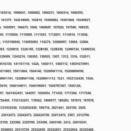
116351A
,
1000041
,
1000082
,
1000231
,
1000314
,
1000355
,
1012TF
,
102618005
,
102819
,
10300882
,
10301068
,
10349827
,
5
,
1050991
,
106673
,
1068
,
1068MP
,
107020
,
107580
,
108335
,
45
,
1110504
,
1110509
,
1111501
,
1112051
,
1114014
,
111836
,
2
,
1153100042
,
116055003
,
116274
,
12000007
,
12004
,
12006
,
283
,
1220810
,
122A185
,
122B185
,
122B338
,
12490134
,
12490234
,
129009
,
12H3274
,
130355
,
130555
,
1307
,
1312
,
1316
,
132011
,
0516130
,
141151110
,
142A
,
1450111
,
1450112
,
14501673991
,
5011803
,
15011804
,
1504140
,
15200W1116
,
1520880W00
,
08W1101
,
15208W1106
,
15208W1113
,
1521
,
1552132430
,
155A
,
5010
,
1560144011
,
1560196001
,
1560787307
,
156513A
,
97
,
1641432431
,
164597
,
1650954
,
171439
,
1717260
,
1717340
,
726450
,
1732132431
,
178562
,
1800977
,
180283
,
187819
,
187878
,
1C01032430
,
1C02032430
,
1R0716
,
2021461
,
202150
,
2035
,
22612473
,
22642473
,
226424730
,
226Y2473
,
2307
,
2312700
,
23150
,
232300
,
2329700
,
233300
,
2403100
,
2412
,
25010341
,
2530053
,
25313729
,
25322830
,
25322831
,
25322834
,
25325408
,