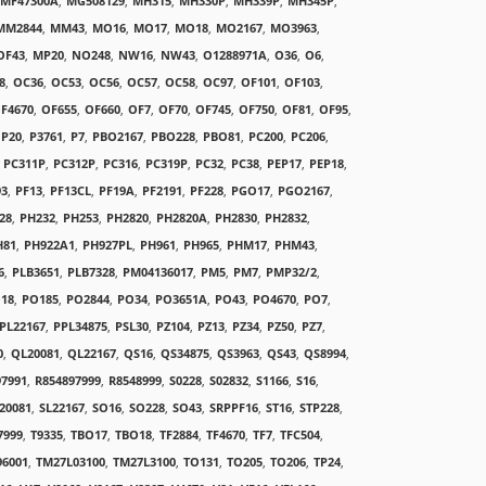
MF47300A
,
MG508129
,
MH315
,
MH330P
,
MH339P
,
MH345P
,
MM2844
,
MM43
,
MO16
,
MO17
,
MO18
,
MO2167
,
MO3963
,
OF43
,
MP20
,
NO248
,
NW16
,
NW43
,
O1288971A
,
O36
,
O6
,
8
,
OC36
,
OC53
,
OC56
,
OC57
,
OC58
,
OC97
,
OF101
,
OF103
,
F4670
,
OF655
,
OF660
,
OF7
,
OF70
,
OF745
,
OF750
,
OF81
,
OF95
,
P20
,
P3761
,
P7
,
PBO2167
,
PBO228
,
PBO81
,
PC200
,
PC206
,
PC311P
,
PC312P
,
PC316
,
PC319P
,
PC32
,
PC38
,
PEP17
,
PEP18
,
93
,
PF13
,
PF13CL
,
PF19A
,
PF2191
,
PF228
,
PGO17
,
PGO2167
,
28
,
PH232
,
PH253
,
PH2820
,
PH2820A
,
PH2830
,
PH2832
,
H81
,
PH922A1
,
PH927PL
,
PH961
,
PH965
,
PHM17
,
PHM43
,
6
,
PLB3651
,
PLB7328
,
PM04136017
,
PM5
,
PM7
,
PMP32/2
,
18
,
PO185
,
PO2844
,
PO34
,
PO3651A
,
PO43
,
PO4670
,
PO7
,
PL22167
,
PPL34875
,
PSL30
,
PZ104
,
PZ13
,
PZ34
,
PZ50
,
PZ7
,
0
,
QL20081
,
QL22167
,
QS16
,
QS34875
,
QS3963
,
QS43
,
QS8994
,
97991
,
R854897999
,
R8548999
,
S0228
,
S02832
,
S1166
,
S16
,
20081
,
SL22167
,
SO16
,
SO228
,
SO43
,
SRPPF16
,
ST16
,
STP228
,
7999
,
T9335
,
TBO17
,
TBO18
,
TF2884
,
TF4670
,
TF7
,
TFC504
,
96001
,
TM27L03100
,
TM27L3100
,
TO131
,
TO205
,
TO206
,
TP24
,