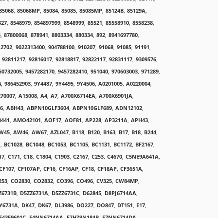
85068
,
85068MP
,
85084
,
85085
,
85085MP
,
85124B
,
85129A
,
327
,
8548979
,
854897999
,
8548999
,
85521
,
85558910
,
8558238
,
3
,
87800068
,
878941
,
8803334
,
880334
,
892
,
8941697780
,
12702
,
9022313400
,
904788100
,
910207
,
91068
,
91085
,
91191
,
92811217
,
92816017
,
92818817
,
92822117
,
92831117
,
9309576
,
50732005
,
9457282170
,
9457282410
,
951040
,
970603003
,
971289
,
4
,
986452903
,
9Y4487
,
9Y4495
,
9Y4506
,
A0201005
,
A0220004
,
70007
,
A15008
,
A4
,
A7
,
A700X6714EA
,
A700X6901JA
,
6
,
ABH43
,
ABPN10GLF3604
,
ABPN10GLF689
,
ADN12102
,
441
,
AMO42101
,
AOF17
,
AOF81
,
AP228
,
AP3211A
,
APH43
,
W45
,
AW46
,
AW67
,
AZL047
,
B118
,
B120
,
B163
,
B17
,
B18
,
B244
,
1
,
BC1028
,
BC1048
,
BC1053
,
BC1105
,
BC1131
,
BC1172
,
BF2167
,
17
,
C171
,
C18
,
C1804
,
C1903
,
C2167
,
C253
,
C4670
,
C5NE9A641A
,
CF107
,
CF107AP
,
CF16
,
CF16AP
,
CF18
,
CF18AP
,
CF3651A
,
253
,
CO2830
,
CO2832
,
CO396
,
CO496
,
CV325
,
CW84MP
,
Z6731B
,
D5ZZ6731A
,
D5ZZ6731C
,
D62845
,
D8PJ6714AA
,
Y6731A
,
DK47
,
DK67
,
DL3986
,
DO227
,
DO847
,
DT151
,
E17
,
E43E9601C
,
E4NN6714AA
,
E7HZ9N184B
,
E7NN6714DA
,