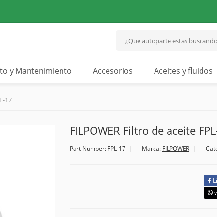
to y Mantenimiento
Accesorios
Aceites y fluidos
L-17
FILPOWER Filtro de aceite FPL
Part Number: FPL-17
Marca:
FILPOWER
Cat
L
w