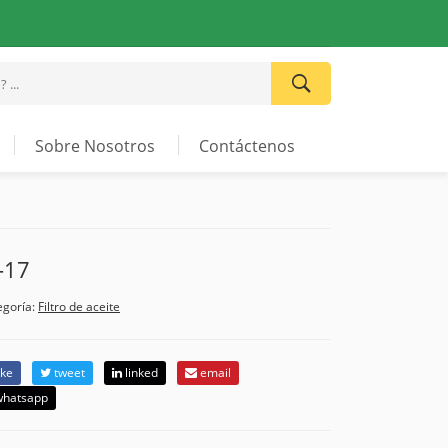
Sobre Nosotros
Contáctenos
-17
egoría:
Filtro de aceite
ike
tweet
linked
email
hatsapp