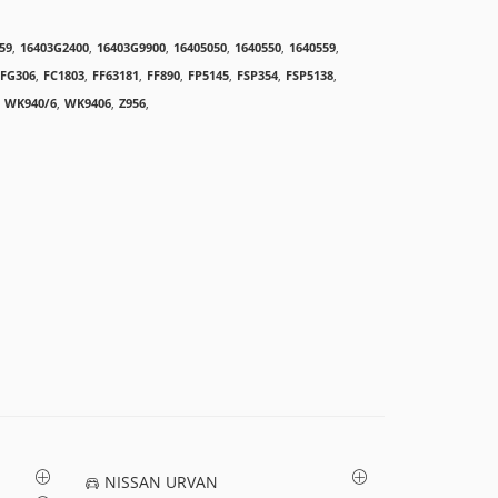
59
,
16403G2400
,
16403G9900
,
16405050
,
1640550
,
1640559
,
EFG306
,
FC1803
,
FF63181
,
FF890
,
FP5145
,
FSP354
,
FSP5138
,
WK940/6
,
WK9406
,
Z956
,
NISSAN URVAN