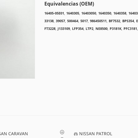
Equivalencias (OEM)
16405-05E01
,
1640305
,
16403050
,
1640350
,
1640358
,
16403
33138
,
39057
,
500464
,
5017
,
986450511
,
BF7532
,
BPS354
,
FT3228
,
J133109
,
LFP354
,
LTP2
,
NE8500
,
P3181K
,
PFC3181
,
SAN CARAVAN
NISSAN PATROL