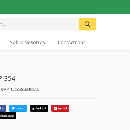
Sobre Nosotros
Contáctenos
P-354
egoría:
Filtro de petroleo
ike
tweet
linked
email
hatsapp