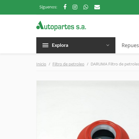
Síguenos:
Repues
Explora
Inicio
Filtro de petroleo
DARUMA Filtro de petrole