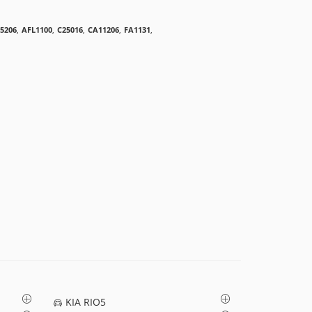
5206
,
AFL1100
,
C25016
,
CA11206
,
FA1131
,
KIA RIO5