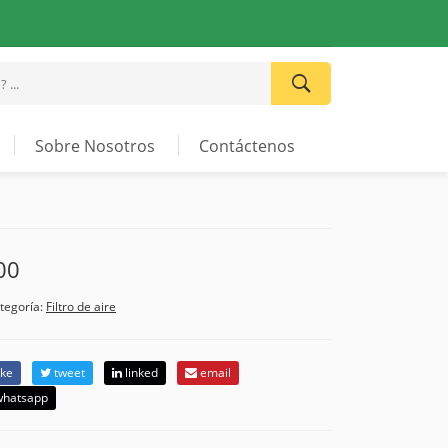
Sobre Nosotros
Contáctenos
00
tegoría:
Filtro de aire
ike
tweet
linked
email
hatsapp