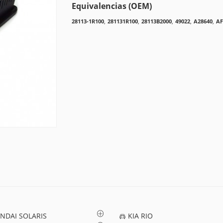
Equivalencias (OEM)
28113-1R100
,
281131R100
,
28113B2000
,
49022
,
A28640
,
AF
NDAI SOLARIS
KIA RIO