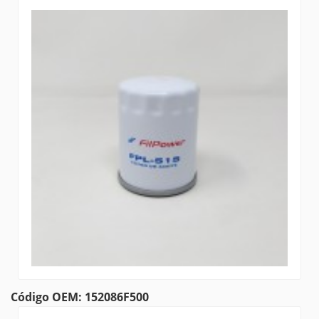
Código OEM: 152086F500