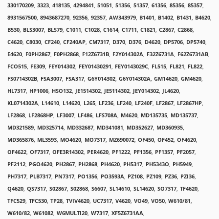
330170209
,
3323
,
418135
,
4294841
,
51051
,
51356
,
51357
,
61356
,
85356
,
85357
,
8931567500
,
8943687270
,
92356
,
92357
,
AW343979
,
B1401
,
B1402
,
B1431
,
B4620
,
B530
,
BLS3007
,
BLS79
,
C1011
,
C1028
,
C1614
,
C1711
,
C1821
,
C2867
,
C2868
,
C4620
,
C8030
,
CF240
,
CF240AP
,
CM7317
,
D370
,
D376
,
D4620
,
DP5706
,
DP5740
,
E4620
,
F0PH2867
,
F0PH2868
,
F12Z6731B
,
F2Y014302A
,
F32Z6731A
,
F62Z6731AB
,
FCO515
,
FE309
,
FEY014302
,
FEY01430291
,
FEY0143029C
,
FL515
,
FL821
,
FL822
,
FS0714302B
,
FSA3007
,
FSA317
,
G6Y014302
,
G6Y014302A
,
GM14620
,
GM4620
,
HL7317
,
HP1006
,
HSO132
,
JE1514302
,
JE5114302
,
JEY014302
,
JL4620
,
KL0714302A
,
L14610
,
L14620
,
L265
,
LF236
,
LF240
,
LF240F
,
LF2867
,
LF2867HP
,
LF2868
,
LF2868HP
,
LF3007
,
LF486
,
LFS708A
,
M4620
,
MD135735
,
MD135737
,
MD321589
,
MD325714
,
MD332687
,
MD341081
,
MD352627
,
MD360935
,
MD365876
,
ML3593
,
MO4620
,
MO7317
,
MZ690072
,
OF450
,
OF452
,
OF4620
,
OF4622
,
OF7317
,
OFE3R14302
,
PER4620
,
PF1222
,
PF1356
,
PF1357
,
PF2057
,
PF2112
,
PGO4620
,
PH2867
,
PH2868
,
PH4620
,
PH5317
,
PH5343O
,
PH5949
,
PH7317
,
PLB7317
,
PN7317
,
PO1356
,
PO3593A
,
PZ108
,
PZ109
,
PZ36
,
PZI36
,
Q4620
,
QS7317
,
S02867
,
S02868
,
S6607
,
SL14610
,
SL14620
,
SO7317
,
TF4620
,
TFC529
,
TFC530
,
TP28
,
TVIV4620
,
UC7317
,
V4620
,
VO49
,
VO50
,
W610/81
,
W610/82
,
W61082
,
W6MULTI20
,
W7317
,
XF5Z6731AA
,