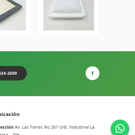
324-2600
icación
rección
Av. Las Torres No 261 Urb. Industrial La
rora – Ate