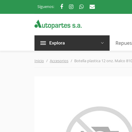
Síguenos:
Repues
Explora
Inicio
Accesorios
Botella plastica 12 onz. Malco 81