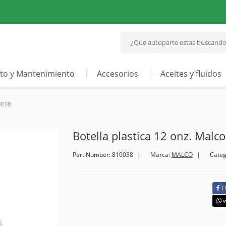
to y Mantenimiento
Accesorios
Aceites y fluidos
0038
Botella plastica 12 onz. Malc
Part Number: 810038
Marca:
MALCO
Categ
L
w