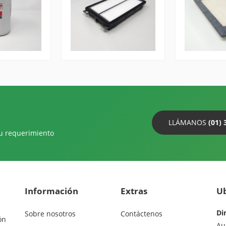
LLÁMANOS
(01) 
su requerimiento
Información
Extras
Ub
Di
Sobre nosotros
Contáctenos
ón
Au