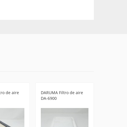
ro de aire
DARUMA Filtro de aire
FILPOWER Fi
DA-6900
FPA-38010