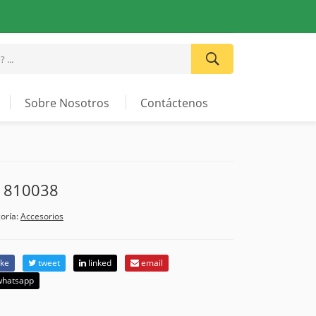
Sobre Nosotros
Contáctenos
o 810038
oría:
Accesorios
ike
tweet
linked
email
hatsapp