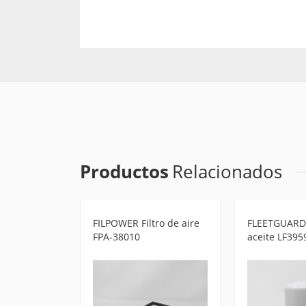
Productos
Relacionados
o de aire
FILPOWER Filtro de aire
FLEETGUARD 
FPA-38010
aceite LF395